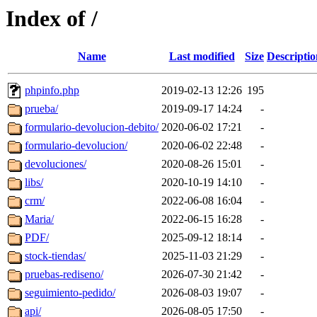
Index of /
Name
Last modified
Size
Descriptio
phpinfo.php
2019-02-13 12:26
195
prueba/
2019-09-17 14:24
-
formulario-devolucion-debito/
2020-06-02 17:21
-
formulario-devolucion/
2020-06-02 22:48
-
devoluciones/
2020-08-26 15:01
-
libs/
2020-10-19 14:10
-
crm/
2022-06-08 16:04
-
Maria/
2022-06-15 16:28
-
PDF/
2025-09-12 18:14
-
stock-tiendas/
2025-11-03 21:29
-
pruebas-rediseno/
2026-07-30 21:42
-
seguimiento-pedido/
2026-08-03 19:07
-
api/
2026-08-05 17:50
-